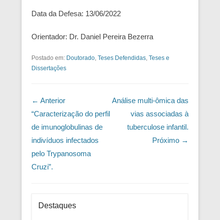
Data da Defesa: 13/06/2022
Orientador: Dr. Daniel Pereira Bezerra
Postado em:
Doutorado
,
Teses Defendidas
,
Teses e
Dissertações
Navegação das Postagens
← Anterior
Análise multi-ômica das
“Caracterização do perfil
vias associadas à
de imunoglobulinas de
tuberculose infantil.
indivíduos infectados
Próximo →
pelo Trypanosoma
Cruzi”.
Destaques