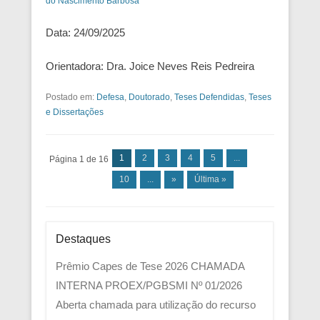
do Nascimento Barbosa
Data: 24/09/2025
Orientadora: Dra. Joice Neves Reis Pedreira
Postado em:
Defesa
,
Doutorado
,
Teses Defendidas
,
Teses
e Dissertações
Navegação das Postagens
1
2
3
4
5
...
Página 1 de 16
10
...
»
Última »
Destaques
Prêmio Capes de Tese 2026
CHAMADA
INTERNA PROEX/PGBSMI Nº 01/2026
Aberta chamada para utilização do recurso