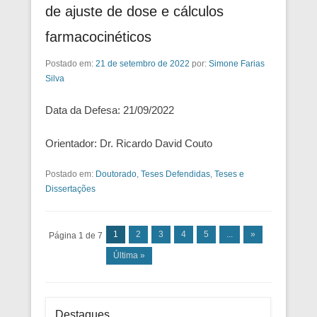
de ajuste de dose e cálculos
farmacocinéticos
Postado em:
21 de setembro de 2022
por:
Simone Farias
Silva
Data da Defesa: 21/09/2022
Orientador: Dr. Ricardo David Couto
Postado em:
Doutorado
,
Teses Defendidas
,
Teses e
Dissertações
Navegação das Postagens
1
2
3
4
5
...
»
Página 1 de 7
Última »
Destaques