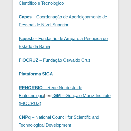
Científico e Tecnológico
Capes
– Coordenação de Aperfeiçoamento de
Pessoal de Nível Superior
Fapesb
– Fundação de Amparo à Pesquisa do
Estado da Bahia
FIOCRUZ
– Fundação Oswaldo Cruz
Plataforma SIGA
RENORBIO
– Rede Nordeste de
Biotecnologia
[:en]
IGM
– Gonçalo Moniz Institute
(FIOCRUZ)
CNPq
– National Council for Scientific and
Technological Development