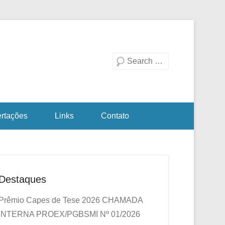
duação em Biotecnologia
a Investigativa
Pesquisa
ertações
Links
Contato
Destaques
Prêmio Capes de Tese 2026
CHAMADA
INTERNA PROEX/PGBSMI Nº 01/2026