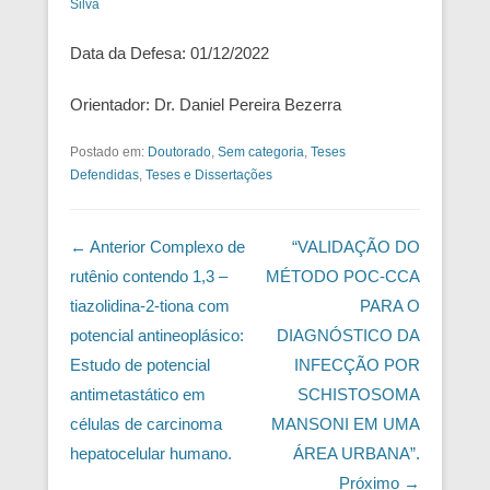
Silva
Data da Defesa: 01/12/2022
Orientador: Dr. Daniel Pereira Bezerra
Postado em:
Doutorado
,
Sem categoria
,
Teses
Defendidas
,
Teses e Dissertações
Navegação das Postagens
← Anterior
Complexo de
“VALIDAÇÃO DO
rutênio contendo 1,3 –
MÉTODO POC-CCA
tiazolidina-2-tiona com
PARA O
potencial antineoplásico:
DIAGNÓSTICO DA
Estudo de potencial
INFECÇÃO POR
antimetastático em
SCHISTOSOMA
células de carcinoma
MANSONI EM UMA
hepatocelular humano.
ÁREA URBANA”.
Próximo →