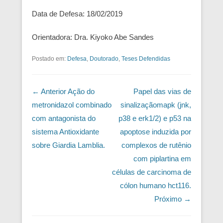
Data de Defesa: 18/02/2019
Orientadora:
Dra. Kiyoko Abe Sandes
Postado em:
Defesa
,
Doutorado
,
Teses Defendidas
Navegação das Postagens
← Anterior
Ação do
Papel das vias de
metronidazol combinado
sinalizaçãomapk (jnk,
com antagonista do
p38 e erk1/2) e p53 na
sistema Antioxidante
apoptose induzida por
sobre Giardia Lamblia.
complexos de rutênio
com piplartina em
células de carcinoma de
cólon humano hct116.
Próximo →