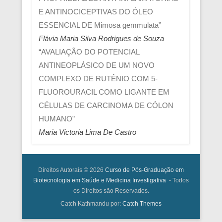
E ANTINOCICEPTIVAS DO ÓLEO
ESSENCIAL DE Mimosa gemmulata”
Flávia Maria Silva Rodrigues de Souza
“AVALIAÇÃO DO POTENCIAL
ANTINEOPLÁSICO DE UM NOVO
COMPLEXO DE RUTÊNIO COM 5-
FLUOROURACIL COMO LIGANTE EM
CÉLULAS DE CARCINOMA DE CÓLON
HUMANO”
Maria Victoria Lima De Castro
Direitos Autorais © 2026
Curso de Pós-Graduação em
Biotecnologia em Saúde e Medicina Investigativa
- Todos
os Direitos são Reservados.
Catch Kathmandu por:
Catch Themes