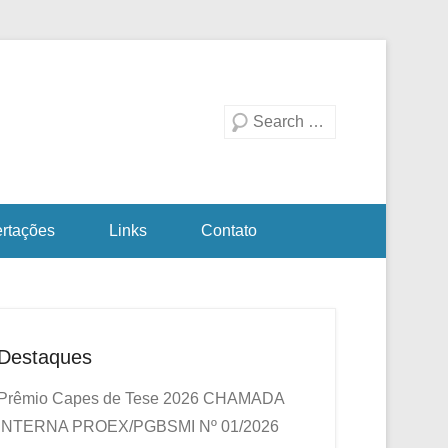
duação em Biotecnologia
a Investigativa
Pesquisa
ertações
Links
Contato
Destaques
Prêmio Capes de Tese 2026
CHAMADA
INTERNA PROEX/PGBSMI Nº 01/2026