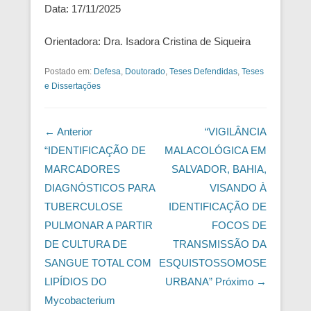
Data: 17/11/2025
Orientadora: Dra. Isadora Cristina de Siqueira
Postado em:
Defesa
,
Doutorado
,
Teses Defendidas
,
Teses
e Dissertações
Navegação das Postagens
← Anterior
“VIGILÂNCIA
“IDENTIFICAÇÃO DE
MALACOLÓGICA EM
MARCADORES
SALVADOR, BAHIA,
DIAGNÓSTICOS PARA
VISANDO À
TUBERCULOSE
IDENTIFICAÇÃO DE
PULMONAR A PARTIR
FOCOS DE
DE CULTURA DE
TRANSMISSÃO DA
SANGUE TOTAL COM
ESQUISTOSSOMOSE
LIPÍDIOS DO
URBANA”
Próximo →
Mycobacterium