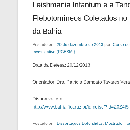
Leishmania Infantum e a Ten
Flebotomíneos Coletados no 
da Bahia
Postado em:
20 de dezembro de 2013
por:
Curso de
Investigativa (PGBSMI)
Data da Defesa: 20/12/2013
Orientador: Dra. Patrícia Sampaio Tavares Ver
Disponível em:
http://www.bahia.fiocruz.br/igmdisc/?id=Z0Z
Postado em:
Dissertações Defendidas
,
Mestrado
,
Te