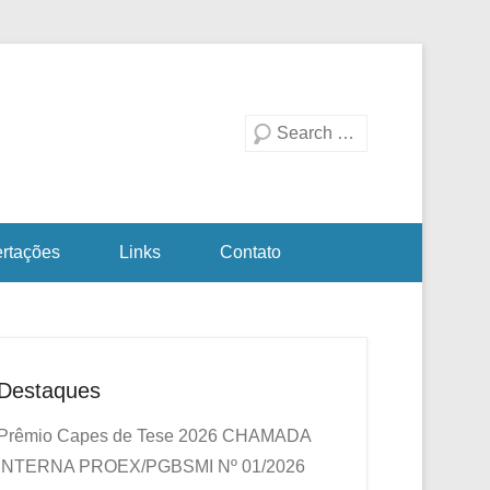
duação em Biotecnologia
a Investigativa
Pesquisa
ertações
Links
Contato
Destaques
Prêmio Capes de Tese 2026
CHAMADA
INTERNA PROEX/PGBSMI Nº 01/2026