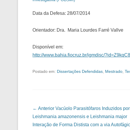
Data da Defesa: 28/07/2014
Orientador: Dra. Maria Lourdes Farré Vallve
Disponível em:
http://www.bahia.fiocruz.br/igmdisc/?id=Z9
Postado em:
Dissertações Defendidas
,
Mestrado
,
Te
Navegação das Postagens
← Anterior
Vacúolo Parasitófaros Induzidos por
Leishmania amazonensis e Leishmania major
Interação de Forma Distista com a via Autofági