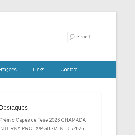
duação em Biotecnologia
a Investigativa
Pesquisa
ertações
Links
Contato
Destaques
Prêmio Capes de Tese 2026
CHAMADA
INTERNA PROEX/PGBSMI Nº 01/2026