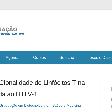
Fiocruz Bahia
Curso de Pós-Gra
em Saúde e Medicin
Agenda
Cursos
Seleção
Teses e Diss
 Clonalidade de Linfócitos T na
ada ao HTLV-1
Graduação em Biotecnologia em Saúde e Medicina