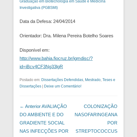
Graduação em Biotecnologia em Saúde e Medicina
Investigativa (PGBSMI)
Data da Defesa: 24/04/2014
Orientador: Dra. Milena Pereira Botelho Soares
Disponível em:
http://www.bahia.fiocruz.br/igmdisc/?
id=iBcv4CF3Ng33lgR
Postado em:
Dissertações Defendidas
,
Mestrado
,
Teses e
Dissertações
|
Deixe um Comentário!
Navegação das Postagens
← Anterior
AVALIAÇÃO
COLONIZAÇÃO
DO AMBIENTE E DO
NASOFARINGEANA
GRADIENTE SOCIAL
POR
NAS INFECÇÕES POR
STREPTOCOCCUS