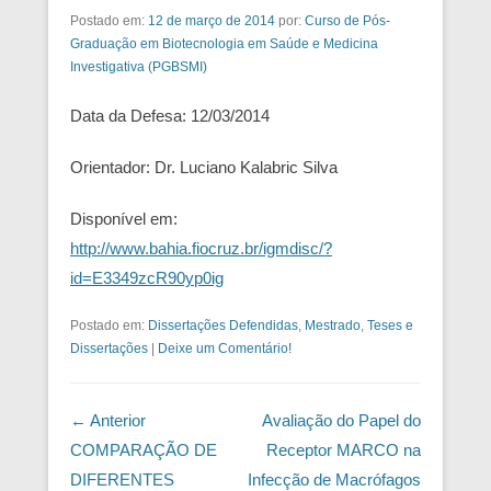
Postado em:
12 de março de 2014
por:
Curso de Pós-
Graduação em Biotecnologia em Saúde e Medicina
Investigativa (PGBSMI)
Data da Defesa: 12/03/2014
Orientador: Dr. Luciano Kalabric Silva
Disponível em:
http://www.bahia.fiocruz.br/igmdisc/?
id=E3349zcR90yp0ig
Postado em:
Dissertações Defendidas
,
Mestrado
,
Teses e
Dissertações
|
Deixe um Comentário!
Navegação das Postagens
← Anterior
Avaliação do Papel do
COMPARAÇÃO DE
Receptor MARCO na
DIFERENTES
Infecção de Macrófagos