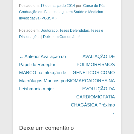
Postado em:
17 de março de 2014
por:
Curso de Pós-
Graduação em Biotecnologia em Saúde e Medicina
Investigativa (PGBSMI)
Postado em:
Doutorado
,
Teses Defendidas
,
Teses e
Dissertações
|
Deixe um Comentário!
Navegação das Postagens
← Anterior
Avaliação do
AVALIAÇÃO DE
Papel do Receptor
POLIMORFISMOS
MARCO na Infecção de
GENÉTICOS COMO
Macrófagos Murinos por
BIOMARCADORES NA
Leishmania major
EVOLUÇÃO DA
CARDIOMIOPATIA
CHAGÁSICA
Próximo
→
Deixe um comentário