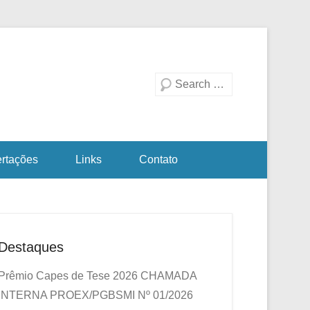
duação em Biotecnologia
a Investigativa
Pesquisa
ertações
Links
Contato
Destaques
Prêmio Capes de Tese 2026
CHAMADA
INTERNA PROEX/PGBSMI Nº 01/2026