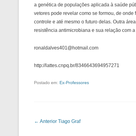
a genética de populações aplicada à saúde púb
vetores pode revelar como se formou, de onde f
controle e até mesmo o futuro delas. Outra áre
resistência antimicrobiana e sua relação com a
ronaldalves401@hotmail.com
http://lattes.cnpq.br/8346643694957271
Postado em:
Ex-Professores
Navegação das Postagens
← Anterior
Tiago Graf