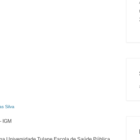
s Silva
 – IGM
 na Universidade Tulane Escola de Saúde Pública