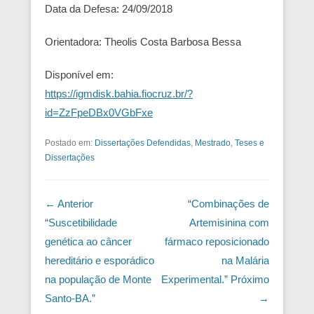
Data da Defesa: 24/09/2018
Orientadora: Theolis Costa Barbosa Bessa
Disponível em:
https://igmdisk.bahia.fiocruz.br/?
id=ZzFpeDBx0VGbFxe
Postado em:
Dissertações Defendidas
,
Mestrado
,
Teses e
Dissertações
Navegação das Postagens
← Anterior
“Combinações de
“Suscetibilidade
Artemisinina com
genética ao câncer
fármaco reposicionado
hereditário e esporádico
na Malária
na população de Monte
Experimental.”
Próximo
Santo-BA.”
→