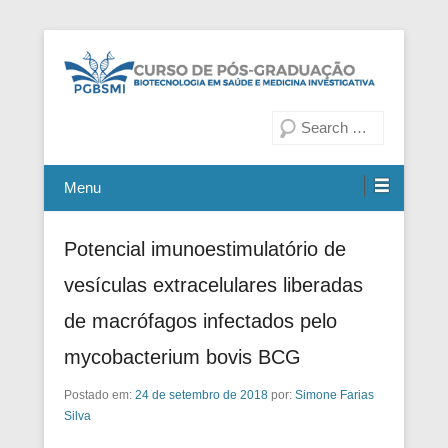
Fiocruz Bahia
Curso de Pós-Graduação em
Pesquisa
Biotecnologia em Saúde e
Medicina Investigativa
Menu
Potencial imunoestimulatório de
vesículas extracelulares liberadas
de macrófagos infectados pelo
mycobacterium bovis BCG
Postado em:
24 de setembro de 2018
por:
Simone Farias
Silva