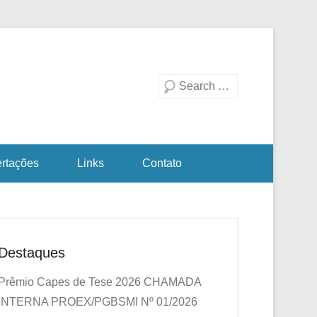
duação em Biotecnologia
a Investigativa
Pesquisa
ertações
Links
Contato
Destaques
Prêmio Capes de Tese 2026
CHAMADA
INTERNA PROEX/PGBSMI Nº 01/2026