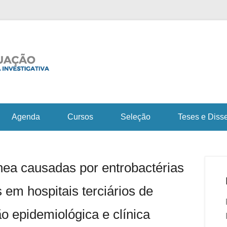
Fiocruz Bahia
Curso de Pós-Gra
em Saúde e Medicin
Agenda
Cursos
Seleção
Teses e Diss
nea causadas por entrobactérias
 em hospitais terciários de
ão epidemiológica e clínica