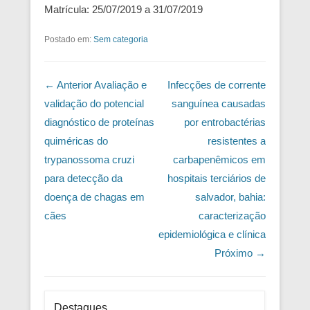
Matrícula: 25/07/2019 a 31/07/2019
Postado em:
Sem categoria
Navegação das Postagens
← Anterior
Avaliação e
Infecções de corrente
validação do potencial
sanguínea causadas
diagnóstico de proteínas
por entrobactérias
quiméricas do
resistentes a
trypanossoma cruzi
carbapenêmicos em
para detecção da
hospitais terciários de
doença de chagas em
salvador, bahia:
cães
caracterização
epidemiológica e clínica
Próximo →
Destaques