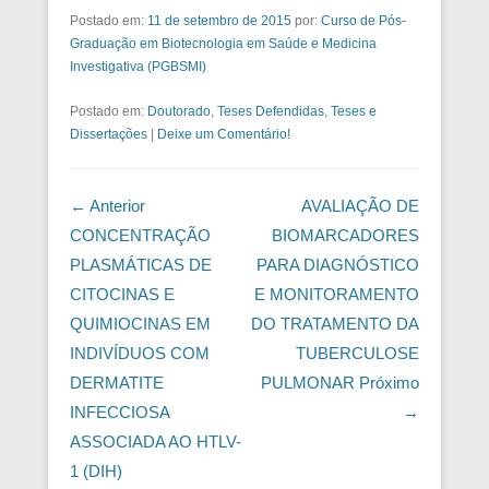
Postado em:
11 de setembro de 2015
por:
Curso de Pós-
Graduação em Biotecnologia em Saúde e Medicina
Investigativa (PGBSMI)
Postado em:
Doutorado
,
Teses Defendidas
,
Teses e
Dissertações
|
Deixe um Comentário!
Navegação das Postagens
← Anterior
AVALIAÇÃO DE
CONCENTRAÇÃO
BIOMARCADORES
PLASMÁTICAS DE
PARA DIAGNÓSTICO
CITOCINAS E
E MONITORAMENTO
QUIMIOCINAS EM
DO TRATAMENTO DA
INDIVÍDUOS COM
TUBERCULOSE
DERMATITE
PULMONAR
Próximo
INFECCIOSA
→
ASSOCIADA AO HTLV-
1 (DIH)