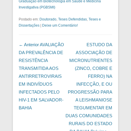
Graduação em Biotecnologia em Saúde e Medicina
Investigativa (PGBSMI)
Postado em:
Doutorado
,
Teses Defendidas
,
Teses e
Dissertações
|
Deixe um Comentário!
Navegação das Postagens
← Anterior
AVALIAÇÃO
ESTUDO DA
DA PREVALÊNCIA DE
ASSOCIAÇÃO DE
RESISTÊNCIA
MICRONUTRIENTES
TRANSMITIDA AOS
(ZINCO, COBRE E
ANTIRRETROVIRAIS
FERRO) NA
EM INDIVÍDUOS
INFECÇÃO, E OU
INFECTADOS PELO
PROGRESSÃO PARA
HIV-1 EM SALVADOR-
A LEISHMANIOSE
BAHIA
TEGUMENTAR EM
DUAS COMUNIDADES
RURAIS DO ESTADO