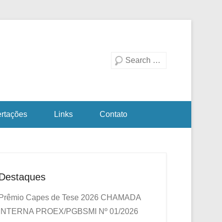
duação em Biotecnologia
a Investigativa
Pesquisa
ertações
Links
Contato
Destaques
Prêmio Capes de Tese 2026
CHAMADA
INTERNA PROEX/PGBSMI Nº 01/2026