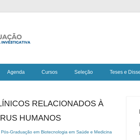
Fiocruz Bahia
Curso de Pós-Gra
em Saúde e Medicin
Agenda
Cursos
Seleção
Teses e Diss
LÍNICOS RELACIONADOS À
ÍRUS HUMANOS
 Pós-Graduação em Biotecnologia em Saúde e Medicina