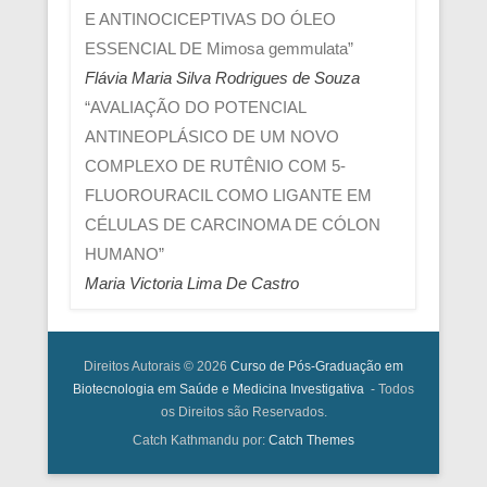
E ANTINOCICEPTIVAS DO ÓLEO
ESSENCIAL DE Mimosa gemmulata”
Flávia Maria Silva Rodrigues de Souza
“AVALIAÇÃO DO POTENCIAL
ANTINEOPLÁSICO DE UM NOVO
COMPLEXO DE RUTÊNIO COM 5-
FLUOROURACIL COMO LIGANTE EM
CÉLULAS DE CARCINOMA DE CÓLON
HUMANO”
Maria Victoria Lima De Castro
Direitos Autorais © 2026
Curso de Pós-Graduação em
Biotecnologia em Saúde e Medicina Investigativa
- Todos
os Direitos são Reservados.
Catch Kathmandu por:
Catch Themes