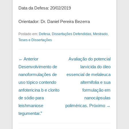
Data da Defesa: 20/02/2019
Orientador: Dr. Daniel Pereira Bezerra
Postado em:
Defesa
,
Dissertações Defendidas
,
Mestrado
,
Teses e Dissertações
Navegação das Postagens
← Anterior
Avaliação do potencial
Desenvolvimento de
larvicida do óleo
nanoformulações de
essencial de melaleuca
uso tópico contendo
alternifolia e sua
anfotericina b e clorito
formulação em
de sódio para
nanocápsulas
leishmaniose
poliméricas.
Próximo →
tegumentar.”