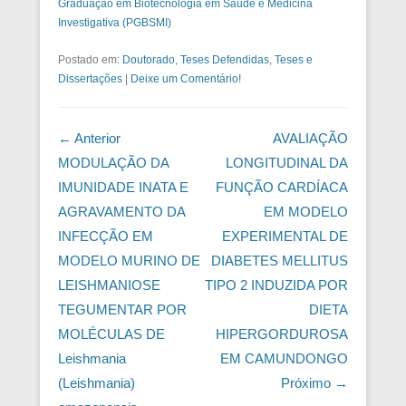
Graduação em Biotecnologia em Saúde e Medicina
Investigativa (PGBSMI)
Postado em:
Doutorado
,
Teses Defendidas
,
Teses e
Dissertações
|
Deixe um Comentário!
Navegação das Postagens
← Anterior
AVALIAÇÃO
MODULAÇÃO DA
LONGITUDINAL DA
IMUNIDADE INATA E
FUNÇÃO CARDÍACA
AGRAVAMENTO DA
EM MODELO
INFECÇÃO EM
EXPERIMENTAL DE
MODELO MURINO DE
DIABETES MELLITUS
LEISHMANIOSE
TIPO 2 INDUZIDA POR
TEGUMENTAR POR
DIETA
MOLÉCULAS DE
HIPERGORDUROSA
Leishmania
EM CAMUNDONGO
(Leishmania)
Próximo →