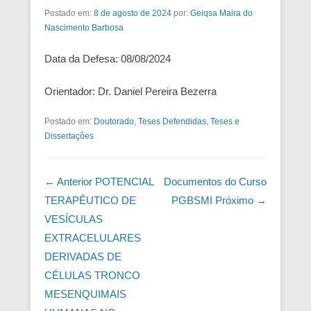
Postado em:
8 de agosto de 2024
por:
Geiqsa Maira do
Nascimento Barbosa
Data da Defesa: 08/08/2024
Orientador: Dr. Daniel Pereira Bezerra
Postado em:
Doutorado
,
Teses Defendidas
,
Teses e
Dissertações
Navegação das Postagens
← Anterior
POTENCIAL
Documentos do Curso
TERAPÊUTICO DE
PGBSMI
Próximo →
VESÍCULAS
EXTRACELULARES
DERIVADAS DE
CÉLULAS TRONCO
MESENQUIMAIS