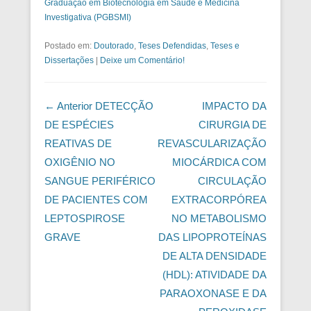
Graduação em Biotecnologia em Saúde e Medicina
Investigativa (PGBSMI)
Postado em:
Doutorado
,
Teses Defendidas
,
Teses e
Dissertações
|
Deixe um Comentário!
Navegação das Postagens
← Anterior
DETECÇÃO
IMPACTO DA
DE ESPÉCIES
CIRURGIA DE
REATIVAS DE
REVASCULARIZAÇÃO
OXIGÊNIO NO
MIOCÁRDICA COM
SANGUE PERIFÉRICO
CIRCULAÇÃO
DE PACIENTES COM
EXTRACORPÓREA
LEPTOSPIROSE
NO METABOLISMO
GRAVE
DAS LIPOPROTEÍNAS
DE ALTA DENSIDADE
(HDL): ATIVIDADE DA
PARAOXONASE E DA