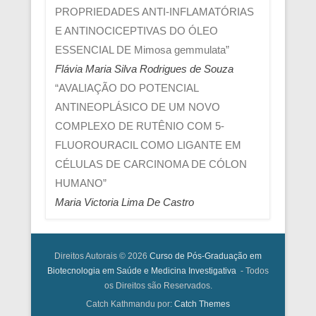
PROPRIEDADES ANTI-INFLAMATÓRIAS
E ANTINOCICEPTIVAS DO ÓLEO
ESSENCIAL DE Mimosa gemmulata”
Flávia Maria Silva Rodrigues de Souza
“AVALIAÇÃO DO POTENCIAL
ANTINEOPLÁSICO DE UM NOVO
COMPLEXO DE RUTÊNIO COM 5-
FLUOROURACIL COMO LIGANTE EM
CÉLULAS DE CARCINOMA DE CÓLON
HUMANO”
Maria Victoria Lima De Castro
Direitos Autorais © 2026
Curso de Pós-Graduação em
Biotecnologia em Saúde e Medicina Investigativa
- Todos
os Direitos são Reservados.
Catch Kathmandu por:
Catch Themes