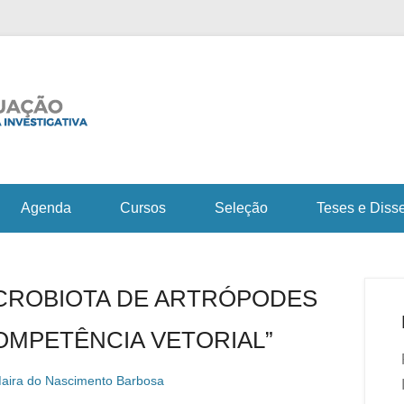
Fiocruz Bahia
Curso de Pós-Gra
em Saúde e Medicin
Agenda
Cursos
Seleção
Teses e Diss
CROBIOTA DE ARTRÓPODES
OMPETÊNCIA VETORIAL”
aira do Nascimento Barbosa