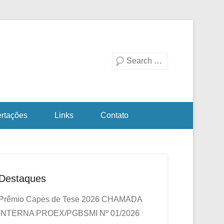
duação em Biotecnologia
a Investigativa
Pesquisa
ertações
Links
Contato
Destaques
Prêmio Capes de Tese 2026
CHAMADA
INTERNA PROEX/PGBSMI Nº 01/2026