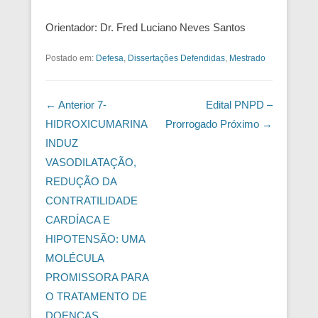
Orientador: Dr. Fred Luciano Neves Santos
Postado em:
Defesa
,
Dissertações Defendidas
,
Mestrado
Navegação das Postagens
← Anterior
7-
Edital PNPD –
HIDROXICUMARINA
Prorrogado
Próximo →
INDUZ
VASODILATAÇÃO,
REDUÇÃO DA
CONTRATILIDADE
CARDÍACA E
HIPOTENSÃO: UMA
MOLÉCULA
PROMISSORA PARA
O TRATAMENTO DE
DOENÇAS