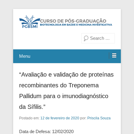
Fiocruz Bahia
Curso de Pós-Graduação em
Pesquisa
Biotecnologia em Saúde e
Medicina Investigativa
Menu
“Avaliação e validação de proteínas
recombinantes do Treponema
Pallidum para o imunodiagnóstico
da Sífilis.”
Postado em:
12 de fevereiro de 2020
por:
Priscila Souza
Data de Defesa: 12/02/2020