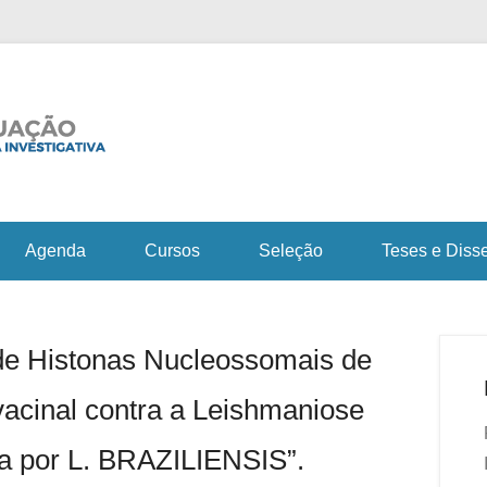
Fiocruz Bahia
Curso de Pós-Gra
em Saúde e Medicin
Agenda
Cursos
Seleção
Teses e Diss
 de Histonas Nucleossomais de
acinal contra a Leishmaniose
a por L. BRAZILIENSIS”.