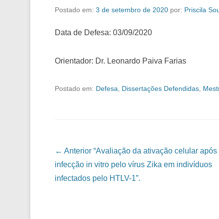
Postado em:
3 de setembro de 2020
por:
Priscila So
Data de Defesa: 03/09/2020
Orientador: Dr. Leonardo Paiva Farias
Postado em:
Defesa
,
Dissertações Defendidas
,
Mest
Navegação das Postagens
← Anterior
“Avaliação da ativação celular após
infecção in vitro pelo vírus Zika em indivíduos
infectados pelo HTLV-1”.