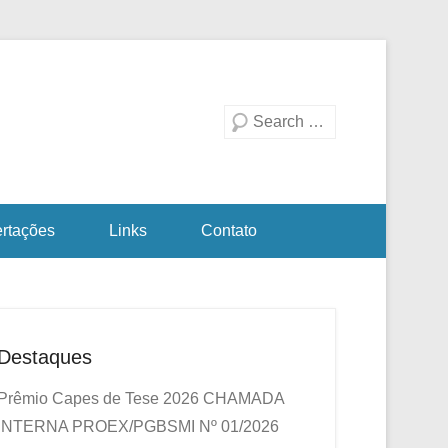
duação em Biotecnologia
a Investigativa
Pesquisa
ertações
Links
Contato
Destaques
Prêmio Capes de Tese 2026
CHAMADA
INTERNA PROEX/PGBSMI Nº 01/2026