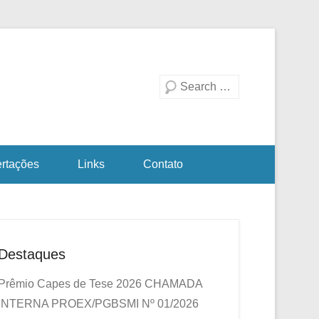
duação em Biotecnologia
a Investigativa
Pesquisa
ertações
Links
Contato
Destaques
Prêmio Capes de Tese 2026
CHAMADA
INTERNA PROEX/PGBSMI Nº 01/2026