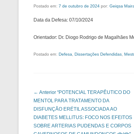
Postado em:
7 de outubro de 2024
por:
Geiqsa Mair
Data da Defesa: 07/10/2024
Orientador: Dr. Diogo Rodrigo de Magalhães M
Postado em:
Defesa
,
Dissertações Defendidas
,
Mest
Navegação das Postagens
← Anterior
“POTENCIAL TERAPÊUTICO DO
MENTOL PARA TRATAMENTO DA
DISFUNÇÃO ERÉTIL ASSOCIADA AO
DIABETES MELLITUS: FOCO NOS EFEITOS
SOBRE ARTERIAS PUDENDAS E CORPOS