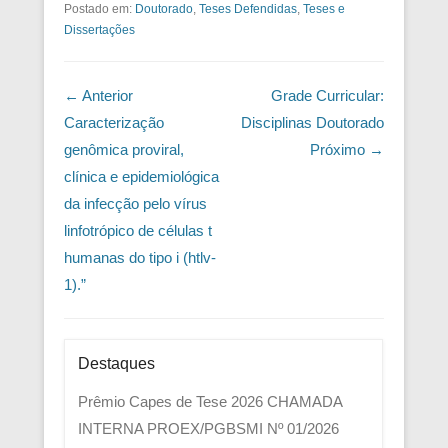
Postado em:
Doutorado
,
Teses Defendidas
,
Teses e
Dissertações
Navegação das Postagens
← Anterior
Grade Curricular:
Caracterização
Disciplinas Doutorado
genômica proviral,
Próximo →
clínica e epidemiológica
da infecção pelo vírus
linfotrópico de células t
humanas do tipo i (htlv-
1).”
Destaques
Prêmio Capes de Tese 2026
CHAMADA
INTERNA PROEX/PGBSMI Nº 01/2026