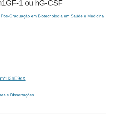
 h1GF-1 ou hG-CSF
 Pós-Graduação em Biotecnologia em Saúde e Medicina
xGym*H3hE9sX
ses e Dissertações