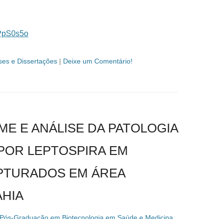
EPpS0s5o
ses e Dissertações
|
Deixe um Comentário!
ME E ANÁLISE DA PATOLOGIA
POR LEPTOSPIRA EM
PTURADOS EM ÁREA
AHIA
 Pós-Graduação em Biotecnologia em Saúde e Medicina