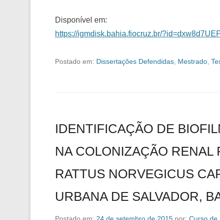
Disponível em:
https://igmdisk.bahia.fiocruz.br/?id=dxw8d7U
Postado em:
Dissertações Defendidas
,
Mestrado
,
Te
IDENTIFICAÇÃO DE BIOFIL
NA COLONIZAÇÃO RENAL 
RATTUS NORVEGICUS CA
URBANA DE SALVADOR, B
Postado em:
24 de setembro de 2015
por:
Curso de