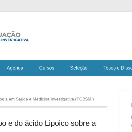
Fiocruz Bahia
Curso de Pós-Gra
em Saúde e Medicin
Agenda
Cursos
Seleção
Teses e Diss
ogia em Saúde e Medicina Investigativa (PGBSMI)
po e do ácido Lipoico sobre a