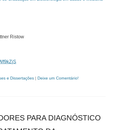
ttner Ristow
EWf9kZjS
ses e Dissertações
|
Deixe um Comentário!
DORES PARA DIAGNÓSTICO