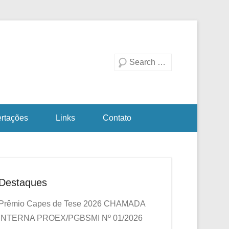
duação em Biotecnologia
a Investigativa
Pesquisa
ertações
Links
Contato
Destaques
Prêmio Capes de Tese 2026
CHAMADA
INTERNA PROEX/PGBSMI Nº 01/2026