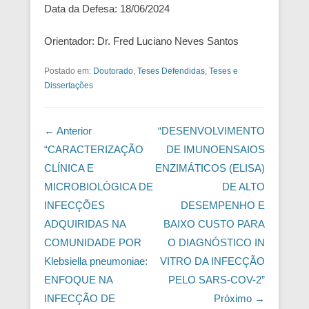
Data da Defesa: 18/06/2024
Orientador: Dr. Fred Luciano Neves Santos
Postado em:
Doutorado
,
Teses Defendidas
,
Teses e
Dissertações
Navegação das Postagens
← Anterior
“DESENVOLVIMENTO
“CARACTERIZAÇÃO
DE IMUNOENSAIOS
CLÍNICA E
ENZIMÁTICOS (ELISA)
MICROBIOLÓGICA DE
DE ALTO
INFECÇÕES
DESEMPENHO E
ADQUIRIDAS NA
BAIXO CUSTO PARA
COMUNIDADE POR
O DIAGNÓSTICO IN
Klebsiella pneumoniae:
VITRO DA INFECÇÃO
ENFOQUE NA
PELO SARS-COV-2”
INFECÇÃO DE
Próximo →