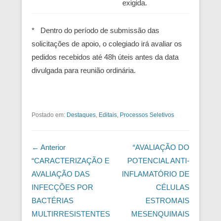
exigida.
* Dentro do período de submissão das
solicitações de apoio, o colegiado irá avaliar os
pedidos recebidos até 48h úteis antes da data
divulgada para reunião ordinária.
Postado em:
Destaques
,
Editais
,
Processos Seletivos
Navegação das Postagens
← Anterior
“AVALIAÇÃO DO
“CARACTERIZAÇÃO E
POTENCIAL ANTI-
AVALIAÇÃO DAS
INFLAMATÓRIO DE
INFECÇÕES POR
CÉLULAS
BACTÉRIAS
ESTROMAIS
MULTIRRESISTENTES
MESENQUIMAIS