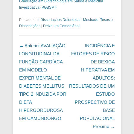
Graduação em Biotecnologia em Saúde e Medicina
Investigativa (PGBSMI)
Postado em:
Dissertações Defendidas
,
Mestrado
,
Teses e
Dissertações
|
Deixe um Comentário!
Navegação das Postagens
← Anterior
AVALIAÇÃO
INCIDÊNCIA E
LONGITUDINAL DA
FATORES DE RISCO
FUNÇÃO CARDÍACA
DE BEXIGA
EM MODELO
HIPERATIVA EM
EXPERIMENTAL DE
ADULTOS:
DIABETES MELLITUS
RESULTADOS DE UM
TIPO 2 INDUZIDA POR
ESTUDO
DIETA
PROSPECTIVO DE
HIPERGORDUROSA
BASE
EM CAMUNDONGO
POPULACIONAL
Próximo →