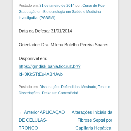
Postado em:
31 de janeiro de 2014
por:
Curso de Pós-
Graduação em Biotecnologia em Saúde e Medicina
Investigativa (PGBSMI)
Data da Defesa: 31/01/2014
Orientador: Dra. Milena Botelho Pereira Soares
Disponível em:
https://igmdisk.bahia.fiocruz.br/?
id=9KkSTtEu4ABrUwb
Postado em:
Dissertações Defendidas
,
Mestrado
,
Teses e
Dissertações
|
Deixe um Comentário!
Navegação das Postagens
← Anterior
APLICAÇÃO
Alterações Iniciais da
DE CÉLULAS-
Fibrose Septal por
TRONCO
Capillaria Hepática