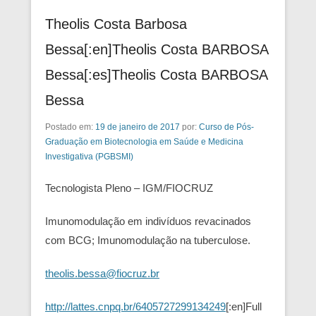
Theolis Costa Barbosa
Bessa[:en]Theolis Costa BARBOSA
Bessa[:es]Theolis Costa BARBOSA
Bessa
Postado em:
19 de janeiro de 2017
por:
Curso de Pós-
Graduação em Biotecnologia em Saúde e Medicina
Investigativa (PGBSMI)
Tecnologista Pleno – IGM/FIOCRUZ
Imunomodulação em indivíduos revacinados
com BCG; Imunomodulação na tuberculose.
theolis.bessa@fiocruz.br
http://lattes.cnpq.br/6405727299134249
[:en]Full