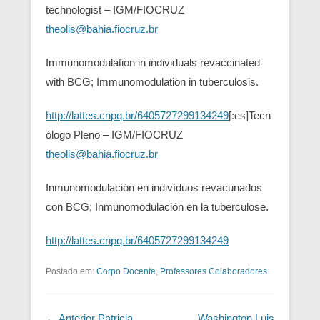
technologist – IGM/FIOCRUZ
theolis@bahia.fiocruz.br
Immunomodulation in individuals revaccinated
with BCG; Immunomodulation in tuberculosis.
http://lattes.cnpq.br/6405727299134249
[:es]Tecn
ólogo Pleno – IGM/FIOCRUZ
theolis@bahia.fiocruz.br
Inmunomodulación en indivíduos revacunados
con BCG; Inmunomodulación en la tuberculose.
http://lattes.cnpq.br/6405727299134249
Postado em:
Corpo Docente
,
Professores Colaboradores
Navegação das Postagens
← Anterior
Patricia
Washington Luis