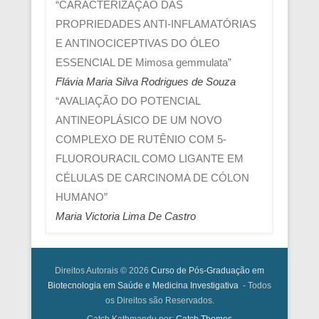
“CARACTERIZAÇÃO DAS
PROPRIEDADES ANTI-INFLAMATÓRIAS
E ANTINOCICEPTIVAS DO ÓLEO
ESSENCIAL DE Mimosa gemmulata”
Flávia Maria Silva Rodrigues de Souza
“AVALIAÇÃO DO POTENCIAL
ANTINEOPLÁSICO DE UM NOVO
COMPLEXO DE RUTÊNIO COM 5-
FLUOROURACIL COMO LIGANTE EM
CÉLULAS DE CARCINOMA DE CÓLON
HUMANO”
Maria Victoria Lima De Castro
Direitos Autorais © 2026
Curso de Pós-Graduação em
Biotecnologia em Saúde e Medicina Investigativa
- Todos
os Direitos são Reservados.
Catch Kathmandu por:
Catch Themes