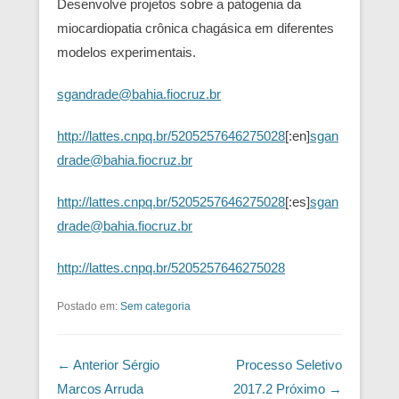
Desenvolve projetos sobre a patogenia da
miocardiopatia crônica chagásica em diferentes
modelos experimentais.
sgandrade@bahia.fiocruz.br
http://lattes.cnpq.br/5205257646275028
[:en]
sgan
drade@bahia.fiocruz.br
http://lattes.cnpq.br/5205257646275028
[:es]
sgan
drade@bahia.fiocruz.br
http://lattes.cnpq.br/5205257646275028
Postado em:
Sem categoria
Navegação das Postagens
← Anterior
Sérgio
Processo Seletivo
Marcos Arruda
2017.2
Próximo →