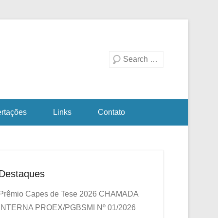
duação em Biotecnologia
a Investigativa
Pesquisa
ertações
Links
Contato
Destaques
Prêmio Capes de Tese 2026
CHAMADA
INTERNA PROEX/PGBSMI Nº 01/2026