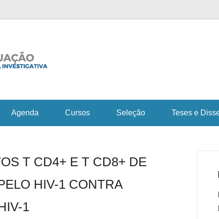
Fiocruz Bahia
Curso de Pós-Gra
em Saúde e Medicin
Agenda
Cursos
Seleção
Teses e Diss
OS T CD4+ E T CD8+ DE
PELO HIV-1 CONTRA
HIV-1