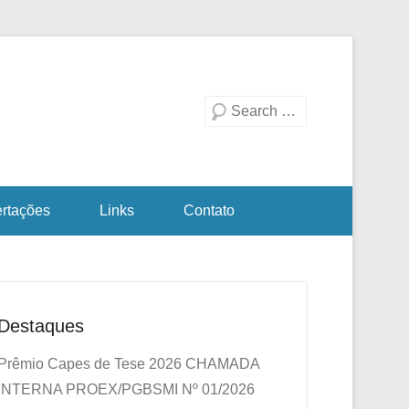
duação em Biotecnologia
a Investigativa
Pesquisa
ertações
Links
Contato
Destaques
Prêmio Capes de Tese 2026
CHAMADA
INTERNA PROEX/PGBSMI Nº 01/2026