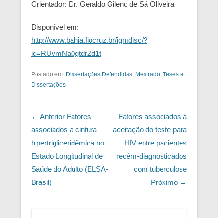
Orientador: Dr. Geraldo Gileno de Sá Oliveira
Disponível em:
http://www.bahia.fiocruz.br/igmdisc/?
id=RUvmNa0gtdrZd1t
Postado em:
Dissertações Defendidas
,
Mestrado
,
Teses e
Dissertações
Navegação das Postagens
← Anterior
Fatores
Fatores associados à
associados a cintura
aceitação do teste para
hipertrigliceridêmica no
HIV entre pacientes
Estado Longitudinal de
recém-diagnosticados
Saúde do Adulto (ELSA-
com tuberculose
Brasil)
Próximo →