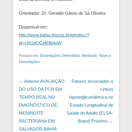
Orientador: Dr. Geraldo Gileno de Sá Oliveira
Disponível em:
http://www.bahia.fiocruz.br/igmdisc/?
id=rJh1pQCeMjl64oW
Postado em:
Dissertações Defendidas
,
Mestrado
,
Teses e
Dissertações
Navegação das Postagens
← Anterior
AVALIAÇÃO
Fatores associados a
DO USO DA PCR EM
cintura
TEMPO REAL NO
hipertrigliceridêmica no
DIAGNÓSTICO DE
Estado Longitudinal de
MENINGITE
Saúde do Adulto (ELSA-
BACTERIANA EM
Brasil)
Próximo →
SALVADOR,BAHIA