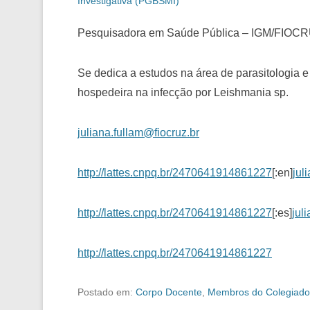
Investigativa (PGBSMI)
Pesquisadora em Saúde Pública – IGM/FIOC
Se dedica a estudos na área de parasitologia e
hospedeira na infecção por Leishmania sp.
juliana.fullam@fiocruz.br
http://lattes.cnpq.br/2470641914861227
[:en]
jul
http://lattes.cnpq.br/2470641914861227
[:es]
jul
http://lattes.cnpq.br/2470641914861227
Postado em:
Corpo Docente
,
Membros do Colegiado