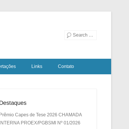
duação em Biotecnologia
a Investigativa
Pesquisa
ertações
Links
Contato
Destaques
Prêmio Capes de Tese 2026
CHAMADA
INTERNA PROEX/PGBSMI Nº 01/2026