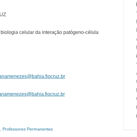
RUZ
 biologia celular da interação patógeno-célula
ianamenezes@bahia.fiocruz.br
ianamenezes@bahia.fiocruz.br
,
Professores Permanentes