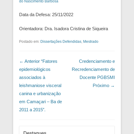
do Nascimento Barbosa
Data da Defesa: 25/11/2022
Orientadora: Dra. Isadora Cristina de Siqueira
Postado em:
Dissertações Defendidas
,
Mestrado
Navegação das Postagens
← Anterior
“Fatores
Credenciamento e
epidemiológicos
Recredenciamento de
associados à
Docente PGBSMI
leishmaniose visceral
Próximo →
canina e urbanização
em Camaçari – Ba de
2011 a 2015”.
Destaques