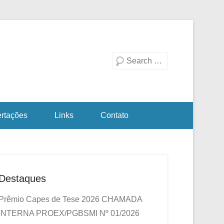
duação em Biotecnologia
a Investigativa
Pesquisa
ertações
Links
Contato
Destaques
Prêmio Capes de Tese 2026
CHAMADA
INTERNA PROEX/PGBSMI Nº 01/2026