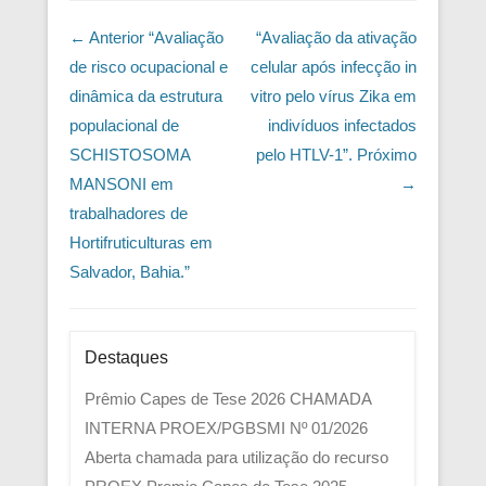
Navegação das Postagens
← Anterior
“Avaliação
“Avaliação da ativação
de risco ocupacional e
celular após infecção in
dinâmica da estrutura
vitro pelo vírus Zika em
populacional de
indivíduos infectados
SCHISTOSOMA
pelo HTLV-1”.
Próximo
MANSONI em
→
trabalhadores de
Hortifruticulturas em
Salvador, Bahia.”
Destaques
Prêmio Capes de Tese 2026
CHAMADA
INTERNA PROEX/PGBSMI Nº 01/2026
Aberta chamada para utilização do recurso