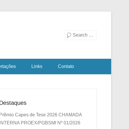
duação em Biotecnologia
a Investigativa
Pesquisa
ertações
Links
Contato
Destaques
Prêmio Capes de Tese 2026
CHAMADA
INTERNA PROEX/PGBSMI Nº 01/2026