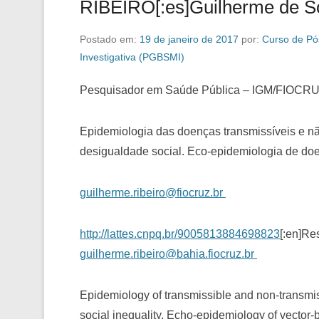
RIBEIRO[:es]Guilherme de 
Postado em:
19 de janeiro de 2017
por:
Curso de Pó
Investigativa (PGBSMI)
Pesquisador em Saúde Pública – IGM/FIOCR
Epidemiologia das doenças transmissíveis e nã
desigualdade social. Eco-epidemiologia de doen
guilherme.ribeiro@fiocruz.br
http://lattes.cnpq.br/9005813884698823
[:en]Re
guilherme.ribeiro@bahia.fiocruz.br
Epidemiology of transmissible and non-transmis
social inequality. Echo-epidemiology of vector-