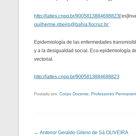
http://lattes.cnpq.br/9005813884698823
[:es]In
guilherme.ribeiro@bahia.fiocruz.br
Epidemiología de las enfermedades transmisibl
y a la desigualdad social. Eco-epidemiología 
vectorial.
http://lattes.cnpq.br/9005813884698823
Postado em:
Corpo Docente
,
Professores Permanen
Navegação das Postagens
← Anterior
Geraldo Gileno de Sá OLIVEIRA