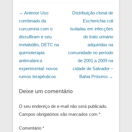
Navegação das Postagens
← Anterior
Uso
Distribuição clonal de
combinado da
Escherichia coli
curcumina com o
isoladas em infecções
dissulfiram e seu
do trato urinário
metabólito, DETC na
adquiridas na
quimioterapia
comunidade no período
antimalárica
de 2001 a 2009 na
experimental: novos
cidade de Salvador –
rumos terapêuticos
Bahia
Próximo →
Deixe um comentário
O seu endereço de e-mail não será publicado.
Campos obrigatórios são marcados com
*
Comentário
*