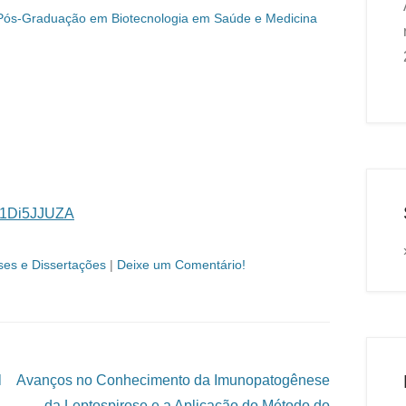
Pós-Graduação em Biotecnologia em Saúde e Medicina
nf1Di5JJUZA
ses e Dissertações
|
Deixe um Comentário!
l
Avanços no Conhecimento da Imunopatogênese
da Leptospirose e a Aplicação do Método do