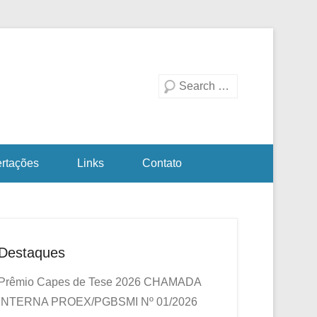
duação em Biotecnologia
a Investigativa
Pesquisa
ertações
Links
Contato
Destaques
Prêmio Capes de Tese 2026
CHAMADA
INTERNA PROEX/PGBSMI Nº 01/2026