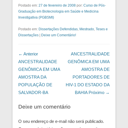
Postado em:
27 de fevereiro de 2008
por:
Curso de Pós-
Graduação em Biotecnologia em Saúde e Medicina
Investigativa (PGBSMI)
Postado em:
Dissertações Defendidas
,
Mestrado
,
Teses e
Dissertações
|
Deixe um Comentário!
Navegação das Postagens
← Anterior
ANCESTRALIDADE
ANCESTRALIDADE
GENÔMICA EM UMA
GENÔMICA EM UMA
AMOSTRA DE
AMOSTRA DA
PORTADORES DE
POPULAÇÃO DE
HIV-1 DO ESTADO DA
SALVADOR-BA
BAHIA
Próximo →
Deixe um comentário
O seu endereço de e-mail não será publicado.