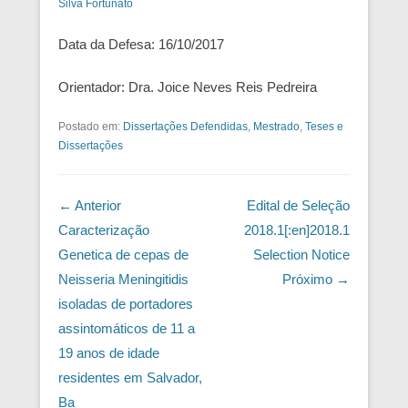
Silva Fortunato
Data da Defesa: 16/10/2017
Orientador: Dra. Joice Neves Reis Pedreira
Postado em:
Dissertações Defendidas
,
Mestrado
,
Teses e
Dissertações
Navegação das Postagens
← Anterior
Edital de Seleção
Caracterização
2018.1[:en]2018.1
Genetica de cepas de
Selection Notice
Neisseria Meningitidis
Próximo →
isoladas de portadores
assintomáticos de 11 a
19 anos de idade
residentes em Salvador,
Ba